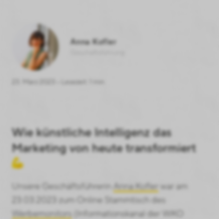
Anna Kofler
Geschäftsführung
23. März 2023 • Lesezeit: 1 min
Wie künstliche Intelligenz das
Marketing von heute transformiert
Unsere Geschäftsführerin
Anna Kofler
war am
23.03.2023 zum Online Stammtisch des
Werbemonitors
(Informationskanal der WKO