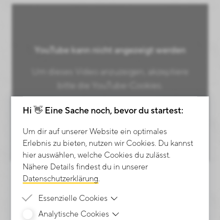
YouTube kann nicht angezeigt werden
Um dieses Video anzuzeigen, akzeptiere
bitte die YouTube-Cookies.
YOUTUBE AKTIVIEREN
Hi 👋 Eine Sache noch, bevor du startest:
Um dir auf unserer Website ein optimales
Erlebnis zu bieten, nutzen wir Cookies. Du kannst
hier auswählen, welche Cookies du zulässt.
Nähere Details findest du in unserer
Datenschutzerklärung
.
Essenzielle Cookies
Analytische Cookies
Zweck
Damit deine Cookie-Präferenzen