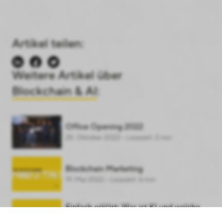
Artikel teilen:
Weitere Artikel über
Blockchain & AI
:
Office Opening 2022
25. Oktober 2022 • Lesezeit: 2 min
Blockchain Marketing
19. Mai 2022 • Lesezeit: 6 min
Einfach erklärt: Was ist KI und welche
Arten gibt es?