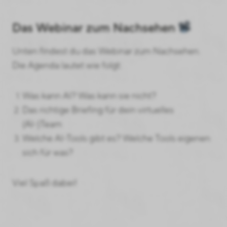
Das Webinar zum Nachsehen
Unten findest du das Webinar zum Nachsehen.
Die Agenda lautet wie folgt:
Was kann AI? Was kann sie nicht?
Das richtige Briefing für dein virtuelles
(AI-)Team
Welche AI-Tools gibt es? Welche Tools eigenen
sich für was?
Viel Spaß dabei!