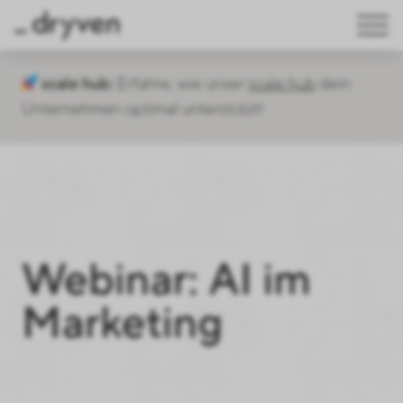
scale hub:
Erfahre, wie unser
scale hub
dein
Unternehmen optimal unterstützt!
Webinar: AI im
Marketing