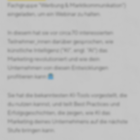
Fachgruppe "Werbung & Marktkommunikation")
eingeladen, um ein Webinar zu halten.
In diesem hat sie vor circa 70 interessierten
Teilnehmer_innen darüber gesprochen, wie
künstliche Intelligenz ("KI", engl. "AI") das
Marketing revolutioniert und wie dein
Unternehmen von diesen Entwicklungen
profitieren kann
Sie hat die bekanntesten KI-Tools vorgestellt, die
du nutzen kannst, und teilt Best Practices und
Erfolgsgeschichten, die zeigen, wie KI das
Marketing deines Unternehmens auf die nächste
Stufe bringen kann.